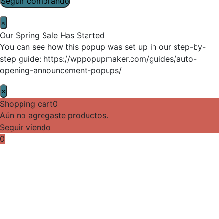
Seguir comprando
×
Our Spring Sale Has Started
You can see how this popup was set up in our step-by-
step guide: https://wppopupmaker.com/guides/auto-
opening-announcement-popups/
×
Shopping cart
0
Aún no agregaste productos.
Seguir viendo
0