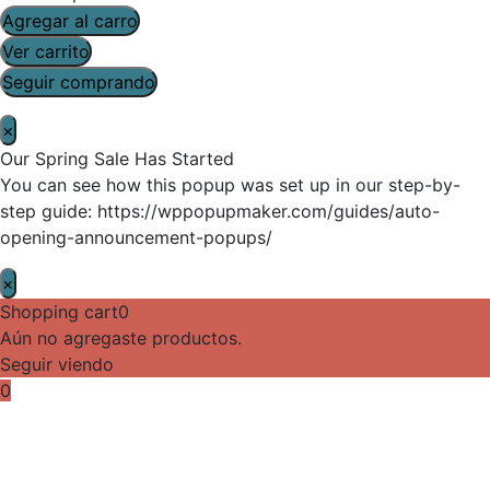
Agregar al carro
Ver carrito
Seguir comprando
×
Our Spring Sale Has Started
You can see how this popup was set up in our step-by-
step guide: https://wppopupmaker.com/guides/auto-
opening-announcement-popups/
×
Shopping cart
0
Aún no agregaste productos.
Seguir viendo
0