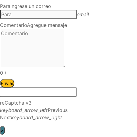
Para
Ingrese un correo
email
Comentario
Agregue mensaje
0
/
Enviar
reCaptcha v3
keyboard_arrow_left
Previous
Next
keyboard_arrow_right
×