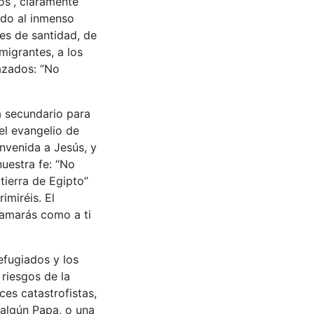
os”, claramente
ido al inmenso
es de santidad, de
migrantes, a los
hazados: “No
a secundario para
 el evangelio de
envenida a Jesús, y
uestra fe: “No
tierra de Egipto”
imiréis. El
 amarás como a ti
efugiados y los
 riesgos de la
ces catastrofistas,
 algún Papa, o una