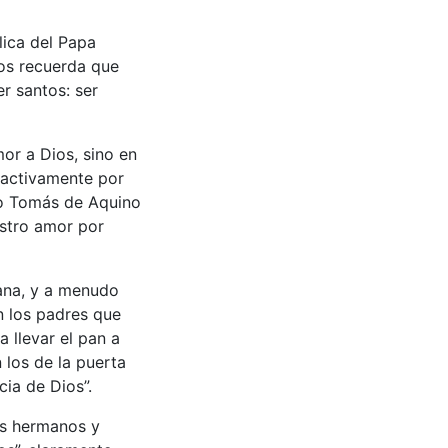
lica del Papa
nos recuerda que
r santos: ser
or a Dios, sino en
r activamente por
nto Tomás de Aquino
estro amor por
iana, y a menudo
n los padres que
 llevar el pan a
 los de la puerta
cia de Dios”.
os hermanos y