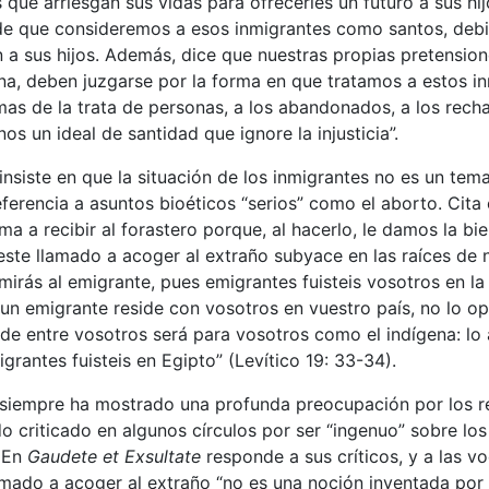
que arriesgan sus vidas para ofrecerles un futuro a sus hij
n de que consideremos a esos inmigrantes como santos, deb
a sus hijos. Además, dice que nuestras propias pretension
tiana, deben juzgarse por la forma en que tratamos a estos in
imas de la trata de personas, a los abandonados, a los rec
s un ideal de santidad que ignore la injusticia”.
insiste en que la situación de los inmigrantes no es un tem
referencia a asuntos bioéticos “serios” como el aborto. Cita
ma a recibir al forastero porque, al hacerlo, le damos la bi
ste llamado a acoger al extraño subyace en las raíces de n
imirás al emigrante, pues emigrantes fuisteis vosotros en la 
 un emigrante reside con vosotros en vuestro país, no lo opr
de entre vosotros será para vosotros como el indígena: lo
rantes fuisteis en Egipto” (Levítico 19: 33-34).
 siempre ha mostrado una profunda preocupación por los r
do criticado en algunos círculos por ser “ingenuo” sobre los
. En
Gaudete et Exsultate
responde a sus críticos, y a las vo
amado a acoger al extraño “no es una noción inventada por