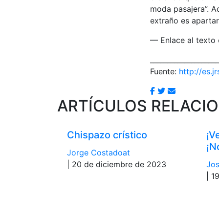
moda pasajera”. Ac
extraño es apartar
— Enlace al texto
____________________
Fuente:
http://es.jr
ARTÍCULOS RELACI
Chispazo crístico
¡V
¡N
Jorge Costadoat
| 20 de diciembre de 2023
Jos
| 1