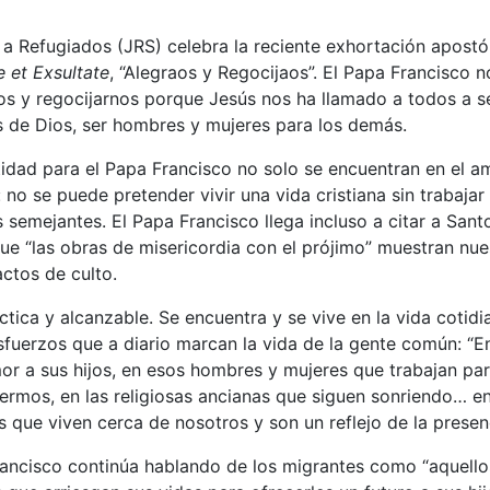
a a Refugiados (JRS) celebra la reciente exhortación apostó
 et Exsultate
, “Alegraos y Regocijaos”. El Papa Francisco 
s y regocijarnos porque Jesús nos ha llamado a todos a se
 de Dios, ser hombres y mujeres para los demás.
idad para el Papa Francisco no solo se encuentran en el am
: no se puede pretender vivir una vida cristiana sin trabaja
s semejantes. El Papa Francisco llega incluso a citar a Sa
ue “las obras de misericordia con el prójimo” muestran nu
ctos de culto.
ctica y alcanzable. Se encuentra y se vive en la vida cotid
sfuerzos que a diario marcan la vida de la gente común: “E
or a sus hijos, en esos hombres y mujeres que trabajan para
fermos, en las religiosas ancianas que siguen sonriendo… en
os que viven cerca de nosotros y son un reflejo de la presen
ancisco continúa hablando de los migrantes como “aquell