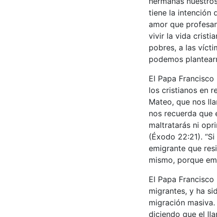
hermanas nuestros 
tiene la intenció
amor que profesan 
vivir la vida cris
pobres, a las víct
podemos plantearno
El Papa Francisco 
los cristianos en 
Mateo, que nos lla
nos recuerda que e
maltratarás ni opr
(Éxodo 22:21). “Si
emigrante que resi
mismo, porque emig
El Papa Francisco
migrantes, y ha si
migración masiva
diciendo que el ll