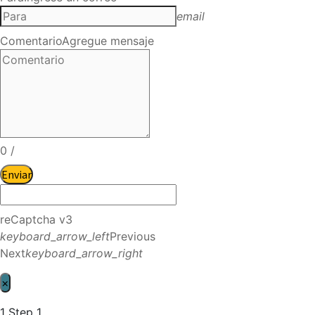
email
Comentario
Agregue mensaje
0
/
Enviar
reCaptcha v3
keyboard_arrow_left
Previous
Next
keyboard_arrow_right
×
1
Step 1