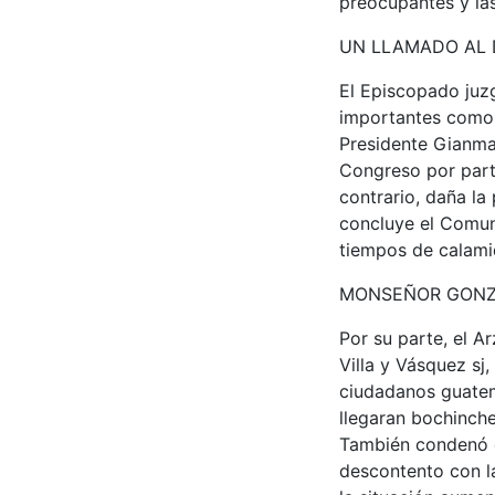
preocupantes y la
UN LLAMADO AL 
El Episcopado juzg
importantes como e
Presidente Gianma
Congreso por parte
contrario, daña la
concluye el Comuni
tiempos de calami
MONSEÑOR GONZA
Por su parte, el 
Villa y Vásquez sj
ciudadanos guatem
llegaran bochinche
También condenó el
descontento con la