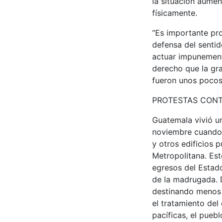
la situación aumen
físicamente.
“Es importante pr
defensa del sentid
actuar impunement
derecho que la gra
fueron unos pocos 
PROTESTAS CONT
Guatemala vivió u
noviembre cuando 
y otros edificios 
Metropolitana. Es
egresos del Estad
de la madrugada. D
destinando menos r
el tratamiento del
pacíficas, el pueb