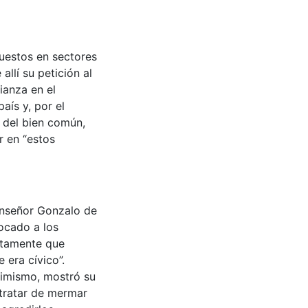
puestos en sectores
llí su petición al
ianza en el
aís y, por el
a del bien común,
r en “estos
onseñor Gonzalo de
vocado a los
rtamente que
 era cívico”.
simismo, mostró su
 tratar de mermar