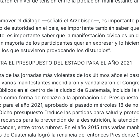
taron el nivel de tensión entre la población manifestante al
omover el diálogo —señaló el Arzobispo—, es importante 
o de autoridad en el país, es importante también saber qu
e, es importante saber que la manifestación cívica es un 
n mayoría de los participantes querían expresar y lo hicie
los que estuvieron provocando los disturbios”.
RA EL PRESUPUESTO DEL ESTADO PARA EL AÑO 2021
na de las jornadas más violentas de los últimos años el pa
varios manifestantes incendiaron y vandalizaron el Congre
públicos en el centro de la ciudad de Guatemala, incluida la
to como forma de rechazo a la aprobación del Presupuesto
o para el año 2021, aprobado el pasado miércoles 18 de n
icho presupuesto “reduce las partidas para salud y protec
ecursos para la prevención de la desnutrición, la atención
 cáncer, entre otros rubros”. En el año 2015 tras varias man
lo de Guatemala logró la renuncia del entonces Presidente 