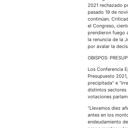
2021 rechazado por
pasado 19 de novie
continúan. Critic
el Congreso, cien
prendieron fuego a
la renuncia de la 
por avalar la decis
OBISPOS: PRESU
Los Conferencia E
Presupuesto 2021,
precipitada” e “ir
distintos sectores
votaciones parlame
“Llevamos diez añ
antes en los mont
endeudamiento del