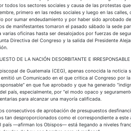
 todos los sectores sociales y causa de las protestas que
mbre, primero en las redes sociales y luego en las calles,
ado por sumar endeudamiento y por haber sido aprobado d
tos de manifestantes tomaron el pasado sábado la sede par
 varias oficinas hasta ser desalojados por fuerzas de segu
Junta Directiva del Congreso y la salida del Presidente Alej
ión.
PUESTO DE LA NACIÓN DESORBITANTE E IRRESPONSABLE
piscopal de Guatemala (CEG), apenas conocida la noticia 
 emitió un Comunicado en el que critica al Congreso por l
responsable” en que fue aprobado y que ha generado “indig
 del país, especialmente, por “el modo opaco y seguramente
ntarias para alcanzar una mayoría calificada.
os consecutivos de aprobación de presupuestos desfinanc
os tan desproporcionados como el correspondiente a este 
 país —afirman los Obispos— está llegando a niveles fra