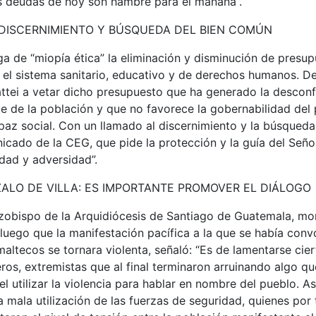
s deudas de hoy son hambre para el mañana”.
DISCERNIMIENTO Y BÚSQUEDA DEL BIEN COMÚN
a de “miopía ética” la eliminación y disminución de presu
l sistema sanitario, educativo y de derechos humanos. De a
ttei a vetar dicho presupuesto que ha generado la desconf
 de la población y que no favorece la gobernabilidad del p
 paz social. Con un llamado al discernimiento y la búsqued
cado de la CEG, que pide la protección y la guía del Seño
dad y adversidad”.
LO DE VILLA: ES IMPORTANTE PROMOVER EL DIÁLOGO
Arzobispo de la Arquidiócesis de Santiago de Guatemala, m
, luego que la manifestación pacífica a la que se había con
altecos se tornara violenta, señaló: “Es de lamentarse cie
ros, extremistas que al final terminaron arruinando algo que
 utilizar la violencia para hablar en nombre del pueblo. A
 mala utilización de las fuerzas de seguridad, quienes por