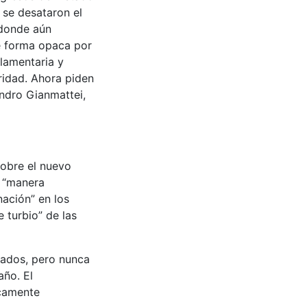
 se desataron el
 donde aún
e forma opaca por
lamentaria y
ridad. Ahora piden
andro Gianmattei,
sobre el nuevo
a “manera
nación” en los
 turbio” de las
iados, pero nunca
año. El
ncamente