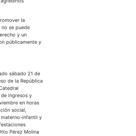
 agredirlos
promover la
e no se puede
derecho y un
ron públicamente y
sado sábado 21 de
so de la República
 Catedral
 de ingresos y
oviembre en horas
ción social,
 materno-infantil y
ifestaciones
Otto Pérez Molina