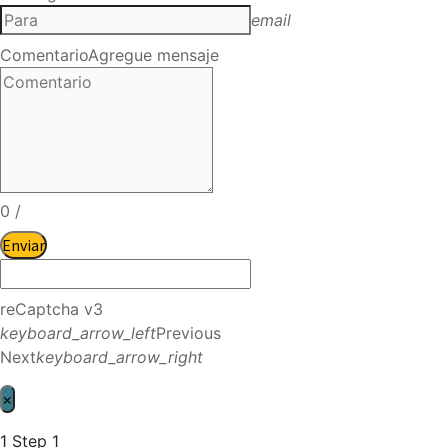
email
Comentario
Agregue mensaje
0
/
Enviar
reCaptcha v3
keyboard_arrow_left
Previous
Next
keyboard_arrow_right
×
1
Step 1