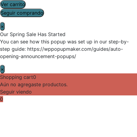
Ver carrito
Seguir comprando
×
Our Spring Sale Has Started
You can see how this popup was set up in our step-by-
step guide: https://wppopupmaker.com/guides/auto-
opening-announcement-popups/
×
Shopping cart
0
Aún no agregaste productos.
Seguir viendo
0