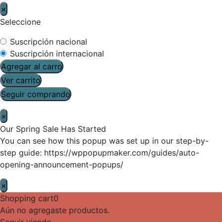
×
Seleccione
Suscripción nacional
Suscripción internacional
Agregar al carro
Ver carrito
Seguir comprando
×
Our Spring Sale Has Started
You can see how this popup was set up in our step-by-
step guide: https://wppopupmaker.com/guides/auto-
opening-announcement-popups/
×
Shopping cart
0
Aún no agregaste productos.
Seguir viendo