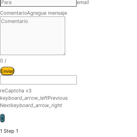
email
Comentario
Agregue mensaje
0
/
Enviar
reCaptcha v3
keyboard_arrow_left
Previous
Next
keyboard_arrow_right
×
1
Step 1