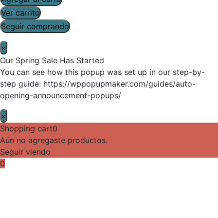
Ver carrito
Seguir comprando
×
Our Spring Sale Has Started
You can see how this popup was set up in our step-by-
step guide: https://wppopupmaker.com/guides/auto-
opening-announcement-popups/
×
Shopping cart
0
Aún no agregaste productos.
Seguir viendo
0