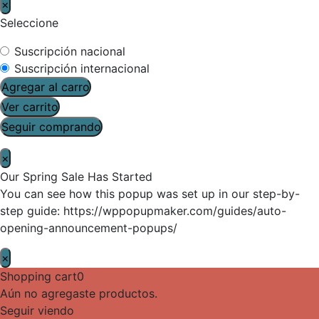
×
Seleccione
Suscripción nacional
Suscripción internacional
Agregar al carro
Ver carrito
Seguir comprando
×
Our Spring Sale Has Started
You can see how this popup was set up in our step-by-
step guide: https://wppopupmaker.com/guides/auto-
opening-announcement-popups/
×
Shopping cart
0
Aún no agregaste productos.
Seguir viendo