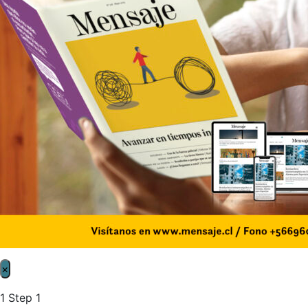
×
1
Step 1