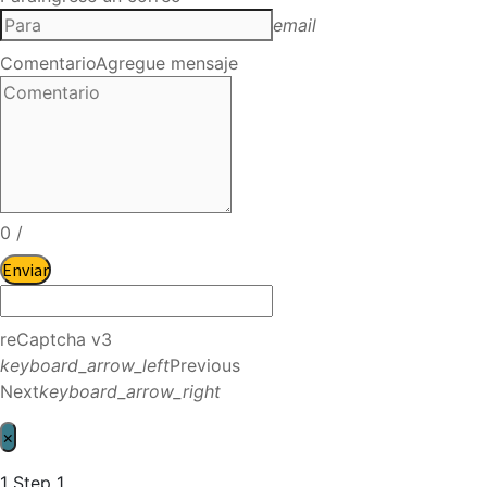
email
Comentario
Agregue mensaje
0
/
Enviar
reCaptcha v3
keyboard_arrow_left
Previous
Next
keyboard_arrow_right
×
1
Step 1