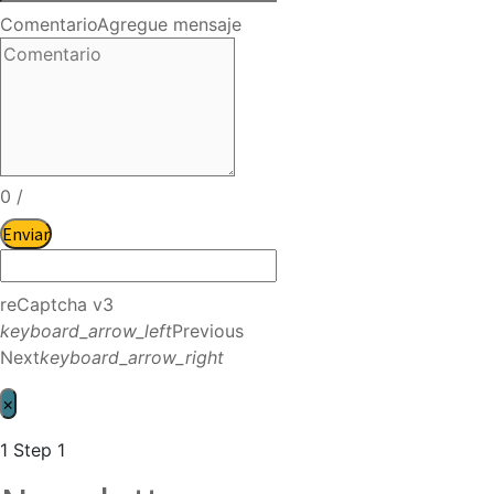
Comentario
Agregue mensaje
0
/
Enviar
reCaptcha v3
keyboard_arrow_left
Previous
Next
keyboard_arrow_right
×
1
Step 1