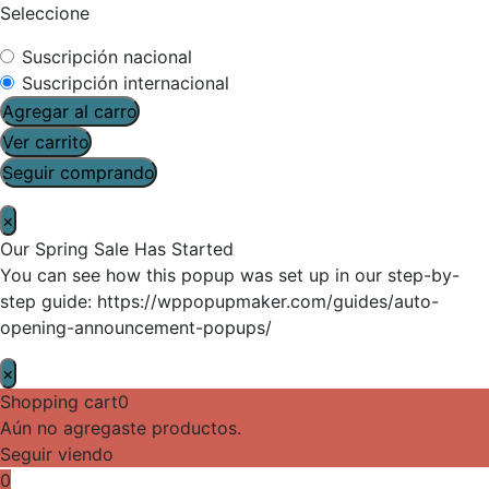
Seleccione
Suscripción nacional
Suscripción internacional
Agregar al carro
Ver carrito
Seguir comprando
×
Our Spring Sale Has Started
You can see how this popup was set up in our step-by-
step guide: https://wppopupmaker.com/guides/auto-
opening-announcement-popups/
×
Shopping cart
0
Aún no agregaste productos.
Seguir viendo
0