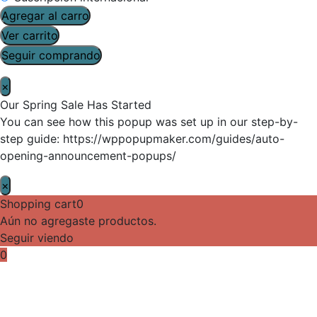
Agregar al carro
Ver carrito
Seguir comprando
×
Our Spring Sale Has Started
You can see how this popup was set up in our step-by-
step guide: https://wppopupmaker.com/guides/auto-
opening-announcement-popups/
×
Shopping cart
0
Aún no agregaste productos.
Seguir viendo
0