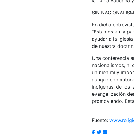
la Curia vaticana 
SIN NACIONALIS
En dicha entrevist
“Estamos en la par
ayudar a la Iglesi
de nuestra doctrin
Una conferencia a
nacionalismos, ni 
un bien muy impor
aunque con autono
indígenas, de los 
evangelización des
promoviendo. Est
____________________
Fuente:
www.religi