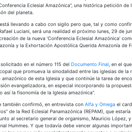
“Conferencia Eclesial Amazónica”, una histórica petición de
món del planeta.
está llevando a cabo con sigilo pero que, tal y como conf
afael Luciani, será una realidad el próximo lunes, 29 de jun
 creación de la nueva ‘Conferencia Eclesial Amazónica’ como
azonía y la Exhortación Apostólica Querida Amazonía de Fr
o solicitado en el número 115 del
Documento Final
, en el qu
opal que promueva la sinodalidad entre las iglesias de la 
ro amazónico de esta Iglesia y que continúe la tarea de enc
sión evangelizadora, en especial incorporando la propuest
o así la fisonomía de la Iglesia amazónica”.
 también confirmó, en entrevista con
Alfa y Omega
el card
dos” de la Red Eclesial Panamazónica (REPAM), que estaría 
unto al secretario general de organismo, Mauricio López, y
enal Hummes. Y que todavía debe vencer algunas important