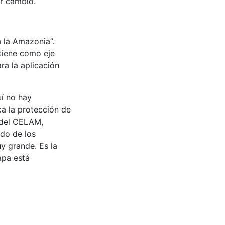
er cambio.
a la Amazonia”.
 tiene como eje
ra la aplicación
í no hay
ca la protección de
 del CELAM,
do de los
uy grande. Es la
apa está