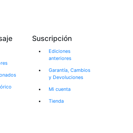
saje
Suscripción
Ediciones
anteriores
ores
Garantía, Cambios
cionados
y Devoluciones
tórico
Mi cuenta
Tienda