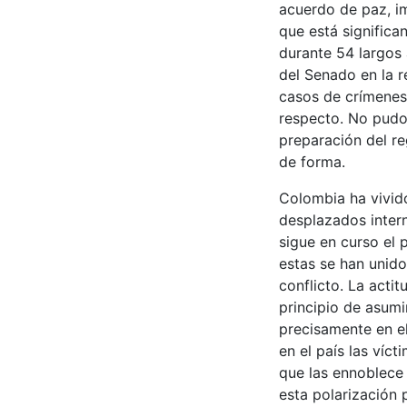
acuerdo de paz, i
que está significa
durante 54 largos 
del Senado en la r
casos de crímenes 
respecto. No pudo
preparación del re
de forma.
Colombia ha vivid
desplazados interno
sigue en curso el
estas se han unido
conflicto. La acti
principio de asum
precisamente en e
en el país las víc
que las ennoblece 
esta polarización 