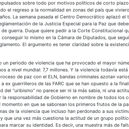
mpulsados sobre todo por motivos políticos de corto plazo
ndo el regreso a la normalidad en zonas del país que vivier
años. La semana pasada el Centro Democrático aplazó el tr
eglamentación de la Justicia Especial para la Paz que deber
de guerra. Duque quiere pedir a la Corte Constitucional q
 conseguir lo mismo en la Cámara de Diputados, que seguir
glamento. El argumento es tener claridad sobre la existenci
o un periodo de violencia que ha provocado el mayor núm
s a nivel mundial: 7,7 millones. Y la violencia todavía está 
 proceso de paz con el ELN, bandas criminales azotan vari
 a ex guerrilleros de las FARC que se han opuesto a la final
tud del “uribismo” no parece ser ni la más sabia, ni una acti
ir la responsabilidad de Gobierno en nombre de todos los 
l momento en que se saborean los primeros frutos de la p
timas de la violencia que incluso han perdonado a sus victim
y que una vez más cuestiona la actitud de un grupo políti
para marcar su identidad. Es decir, una muestra más de fal