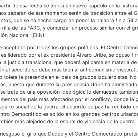
rtir de esa fecha se abrirá un nuevo capítulo en la historia 
os separan de ese momento serán de transición entre el Go
tos, que se ha hecho cargo de poner la palabra fin a 54 a
rrilla de las FARC, y comenzar un proceso similar con el 
ción Nacional (ELN).
e aceptado por todos los grupos políticos. El Centro Democ
es liderado por el ex presidente Álvaro Uribe, se opuso fi
 la justicia transicional que deberá aplicarse en materia d
ón al acuerdo se debe más bien al anticomunismo visceral 
 tolera la presencia en el país de grupos izquierdistas. No
cas, puesto que durante su presidencia Uribe ha amnistiad
 se trate de una oposición ideológica lo demuestra también
mentos del país más afectados por el conflicto, donde la 
sgarre social de la guerra, el acuerdo de paz ha recibido u
entro Democrático es sólido en los grandes centros urbano
mbién más alejados de la espiral de violencia de la guerra.
 riesgoso el giro que Duque y el Centro Democrático preten