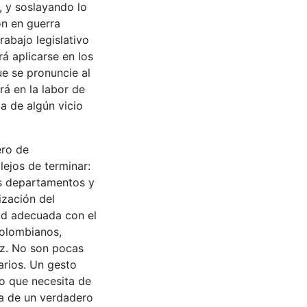
, y soslayando lo
on en guerra
abajo legislativo
á aplicarse en los
ue se pronuncie al
á en la labor de
a de algún vicio
ero de
lejos de terminar:
os departamentos y
ización del
tud adecuada con el
colombianos,
az. No son pocas
arios. Un gesto
co que necesita de
ta de un verdadero