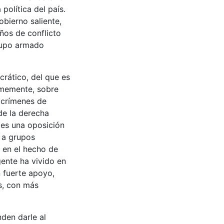
política del país.
bierno saliente,
ños de conflicto
grupo armado
rático, del que es
rmemente, sobre
e crímenes de
de la derecha
 es una oposición
o a grupos
 en el hecho de
gente ha vivido en
n fuerte apoyo,
s, con más
den darle al