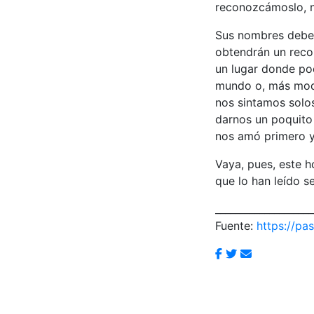
reconozcámoslo, n
Sus nombres deberí
obtendrán un reco
un lugar donde po
mundo o, más mode
nos sintamos sol
darnos un poquito
nos amó primero y
Vaya, pues, este 
que lo han leído s
____________________
Fuente:
https://pas