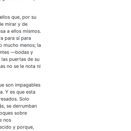
ellos que, por su
de mirar y de
asa a ellos mismos.
a para sí para
do mucho menos; la
antes —bodas y
 las puertas de su
s no se le nota ni
que son impagables
a. Y es que esta
resados. Solo
ás, se derrumban
foques sobre
e nos
ecido y porque,