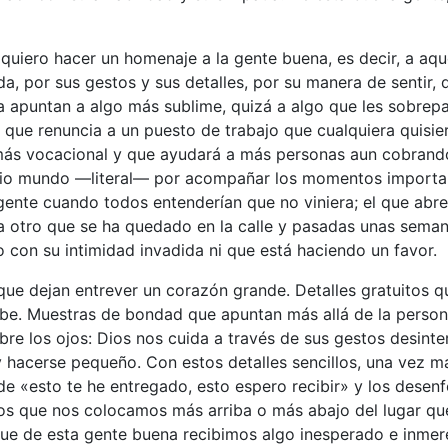
quiero hacer un homenaje a la gente buena, es decir, a aqu
, por sus gestos y sus detalles, por su manera de sentir, 
a apuntan a algo más sublime, quizá a algo que les sobrep
 que renuncia a un puesto de trabajo que cualquiera quisier
más vocacional y que ayudará a más personas aun cobran
dio mundo —literal— por acompañar los momentos import
ente cuando todos entenderían que no viniera; el que abre
 otro que se ha quedado en la calle y pasadas unas semana
con su intimidad invadida ni que está haciendo un favor.
ue dejan entrever un corazón grande. Detalles gratuitos 
ibe. Muestras de bondad que apuntan más allá de la person
re los ojos: Dios nos cuida a través de sus gestos desinte
 hacerse pequeño. Con estos detalles sencillos, una vez m
de «esto te he entregado, esto espero recibir» y los desen
 los que nos colocamos más arriba o más abajo del lugar qu
ue de esta gente buena recibimos algo inesperado e inmer