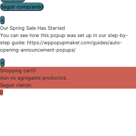
Seguir comprando
×
Our Spring Sale Has Started
You can see how this popup was set up in our step-by-
step guide: https://wppopupmaker.com/guides/auto-
opening-announcement-popups/
×
Shopping cart
0
Aún no agregaste productos.
Seguir viendo
0