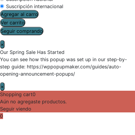
Suscripción internacional
Agregar al carro
Ver carrito
Seguir comprando
×
Our Spring Sale Has Started
You can see how this popup was set up in our step-by-
step guide: https://wppopupmaker.com/guides/auto-
opening-announcement-popups/
×
Shopping cart
0
Aún no agregaste productos.
Seguir viendo
0