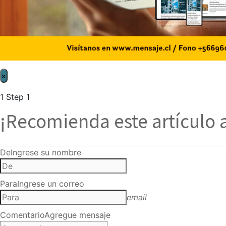
×
1
Step 1
¡Recomienda este artículo 
De
Ingrese su nombre
Para
Ingrese un correo
email
Comentario
Agregue mensaje