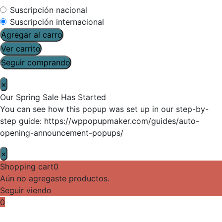
Suscripción nacional
Suscripción internacional
Agregar al carro
Ver carrito
Seguir comprando
×
Our Spring Sale Has Started
You can see how this popup was set up in our step-by-
step guide: https://wppopupmaker.com/guides/auto-
opening-announcement-popups/
×
Shopping cart
0
Aún no agregaste productos.
Seguir viendo
0