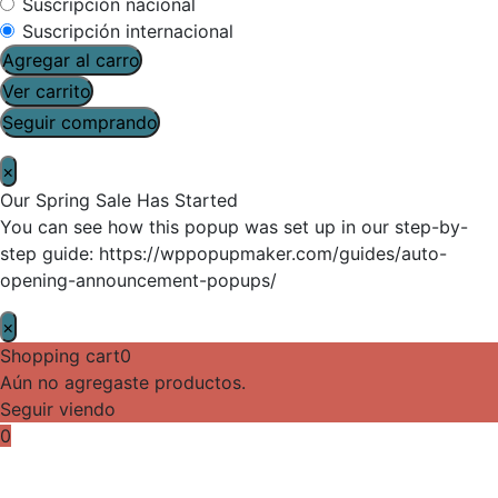
Suscripción nacional
Suscripción internacional
Agregar al carro
Ver carrito
Seguir comprando
×
Our Spring Sale Has Started
You can see how this popup was set up in our step-by-
step guide: https://wppopupmaker.com/guides/auto-
opening-announcement-popups/
×
Shopping cart
0
Aún no agregaste productos.
Seguir viendo
0