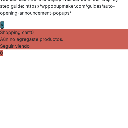
step guide: https://wppopupmaker.com/guides/auto-
opening-announcement-popups/
×
Shopping cart
0
Aún no agregaste productos.
Seguir viendo
0