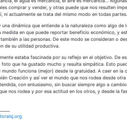
cancía, el agua es mercancía, el aire es mercancía… Alguna
les comprar y vender, y otras puede que nos resulten impe
í, ni actualmente se trata del mismo modo en todas partes
y una dinámica que entiende a la naturaleza como algo de 
a medida en que puede reportar beneficio económico, y es
r también a las personas. De este modo se consideran o des
n de su utilidad productiva.
ente estaba fascinada por su reflejo en el objetivo. De es
a foto que ha gustado mucho y resulta simpática. Esto pue
 mundo funciona (mejor) desde la gratuidad. A caer en la 
ién Creación y así ver el mundo que nos rodea desde otra 
ntendida, con entusiasmo, sin buscar siempre algo a cambi
que nos rodea y por esa actitud en los otros, y desde la f
_____
toralsj.org