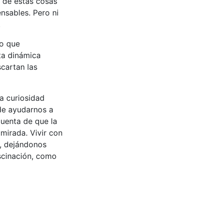
s de estas cosas
nsables. Pero ni
.
lo que
ta dinámica
cartan las
a curiosidad
de ayudarnos a
cuenta de que la
mirada. Vivir con
o, dejándonos
ascinación, como