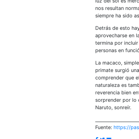
luz del sol es mer
nos resultan norma
siempre ha sido as
Detrás de esto ha
aprovecharse en l
termina por inclui
personas en funció
La macaco, simplem
primate surgió un
comprender que el
naturaleza es tamb
reverencia bien e
sorprender por lo 
Naruto, sonreír.
____________________
Fuente:
https://pas