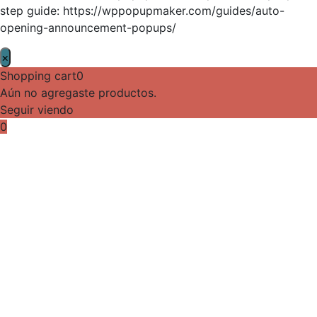
step guide: https://wppopupmaker.com/guides/auto-
opening-announcement-popups/
×
Shopping cart
0
Aún no agregaste productos.
Seguir viendo
0