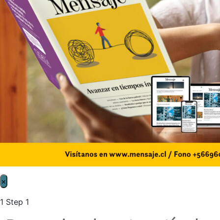
×
1
Step 1