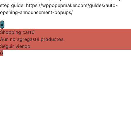
step guide: https://wppopupmaker.com/guides/auto-
opening-announcement-popups/
×
Shopping cart
0
Aún no agregaste productos.
Seguir viendo
0