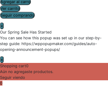
Agregar al carro
Ver carrito
Seguir comprando
×
Our Spring Sale Has Started
You can see how this popup was set up in our step-by-
step guide: https://wppopupmaker.com/guides/auto-
opening-announcement-popups/
×
Shopping cart
0
Aún no agregaste productos.
Seguir viendo
0