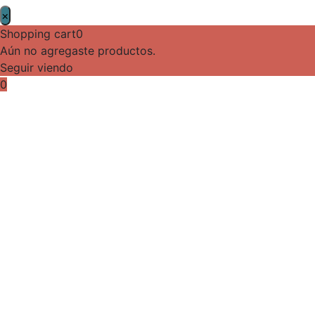
×
Shopping cart
0
Aún no agregaste productos.
Seguir viendo
0