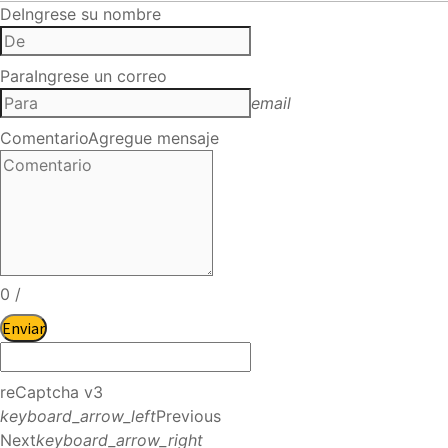
De
Ingrese su nombre
Para
Ingrese un correo
email
Comentario
Agregue mensaje
0
/
Enviar
reCaptcha v3
keyboard_arrow_left
Previous
Next
keyboard_arrow_right