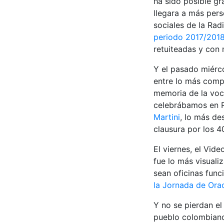
ha sido posible gr
llegara a más per
sociales de la Rad
periodo 2017/201
retuiteadas y co
Y el pasado miérc
entre lo más compa
memoria de la voca
celebrábamos en R
Martini
, lo más de
clausura por los 
El viernes, el Vid
fue lo más visuali
sean oficinas func
la Jornada de Ora
Y no se pierdan el
pueblo colombiano