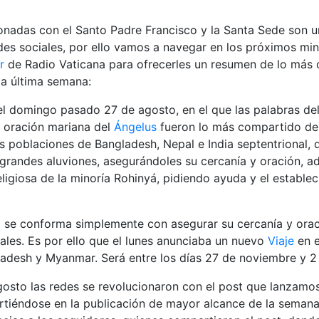
ionadas con el Santo Padre Francisco y la Santa Sede son 
des sociales, por ello vamos a navegar en los próximos min
r
de Radio Vaticana para ofrecerles un resumen de lo más
la última semana:
l domingo pasado 27 de agosto, en el que las palabras del
la oración mariana del
Ángelus
fueron lo más compartido del
 poblaciones de Bangladesh, Nepal e India septentrional, q
grandes aluviones, asegurándoles su cercanía y oración, a
eligiosa de la minoría Rohinyá, pidiendo ayuda y el estable
 se conforma simplemente con asegurar su cercanía y orac
ales. Es por ello que el lunes anunciaba un nuevo
Viaje
en e
adesh y Myanmar. Será entre los días 27 de noviembre y 2
gosto las redes se revolucionaron con el post que lanzamo
irtiéndose en la publicación de mayor alcance de la semana