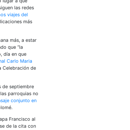
o lugar a que
iguen las redes
os viajes del
blicaciones más
ana más, a estar
ndo que “la
, día en que
nal Carlo Maria
a Celebración de
es de septiembre
 las parroquias no
saje conjunto en
olomé.
apa Francisco al
e de la cita con