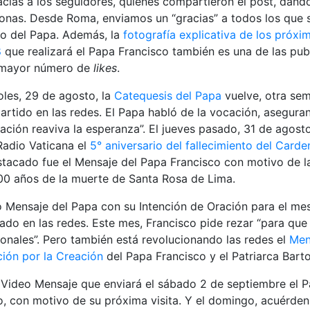
acias a los seguidores, quienes compartieron el post, dand
sonas. Desde Roma, enviamos un “gracias” a todos los que s
io del Papa. Además, la
fotografía explicativa de los próxim
8
que realizará el Papa Francisco también es una de las pu
n mayor número de
likes
.
oles, 29 de agosto, la
Catequesis del Papa
vuelve, otra sem
rtido en las redes. El Papa habló de la vocación, asegura
ción reaviva la esperanza”. El jueves pasado, 31 de agosto
adio Vaticana el
5° aniversario del fallecimiento del Carde
stacado fue el Mensaje del Papa Francisco con motivo de l
400 años de la muerte de Santa Rosa de Lima.
eo Mensaje del Papa con su Intención de Oración para el m
zado en las redes. Este mes, Francisco pide rezar “para que
ionales”. Pero también está revolucionando las redes el
Men
ción por la Creación
del Papa Francisco y el Patriarca Bart
 Video Mensaje que enviará el sábado 2 de septiembre el P
, con motivo de su próxima visita. Y el domingo, acuérdens