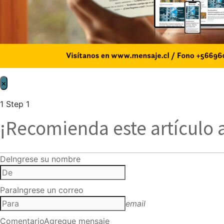
×
1
Step 1
¡Recomienda este artículo 
De
Ingrese su nombre
Para
Ingrese un correo
email
Comentario
Agregue mensaje