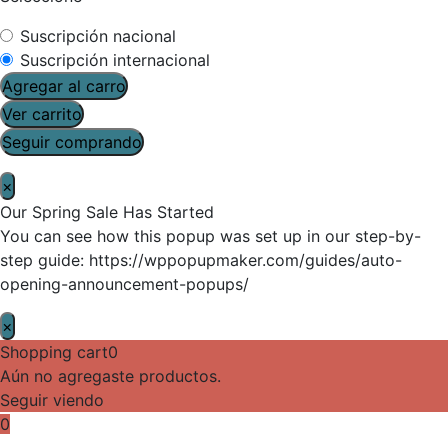
Suscripción nacional
Suscripción internacional
Agregar al carro
Ver carrito
Seguir comprando
×
Our Spring Sale Has Started
You can see how this popup was set up in our step-by-
step guide: https://wppopupmaker.com/guides/auto-
opening-announcement-popups/
×
Shopping cart
0
Aún no agregaste productos.
Seguir viendo
0