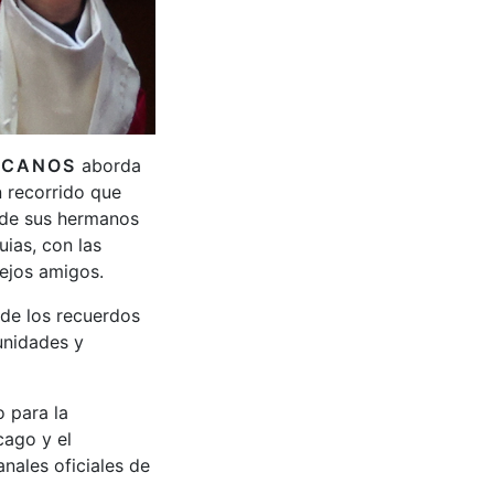
ICANOS
aborda
n recorrido que
s de sus hermanos
ias, con las
ejos amigos.
 de los recuerdos
unidades y
o para la
cago y el
nales oficiales de