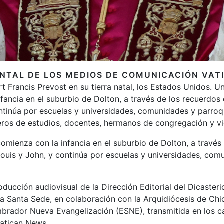
NTAL DE LOS MEDIOS DE COMUNICACIÓN VAT
rt Francis Prevost en su tierra natal, los Estados Unidos. U
fancia en el suburbio de Dolton, a través de los recuerdo
ntinúa por escuelas y universidades, comunidades y parroqu
os de estudios, docentes, hermanos de congregación y vi
omienza con la infancia en el suburbio de Dolton, a través
ouis y John, y continúa por escuelas y universidades, com
oducción audiovisual de la Dirección Editorial del Dicasteri
a Santa Sede, en colaboración con la Arquidiócesis de Chi
brador Nueva Evangelización (ESNE), transmitida en los ca
Vatican News.