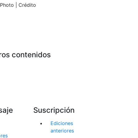
rPhoto | Crédito
ros contenidos
saje
Suscripción
Ediciones
anteriores
ores