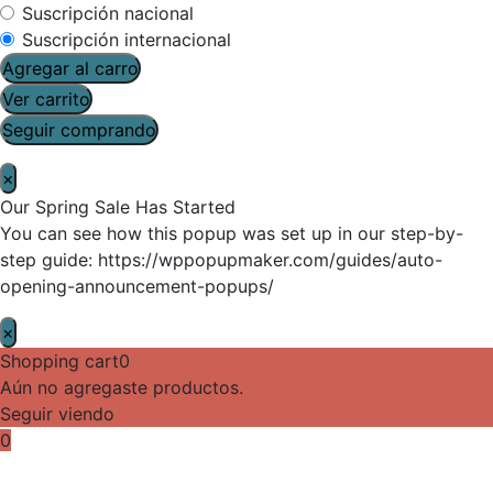
Suscripción nacional
Suscripción internacional
Agregar al carro
Ver carrito
Seguir comprando
×
Our Spring Sale Has Started
You can see how this popup was set up in our step-by-
step guide: https://wppopupmaker.com/guides/auto-
opening-announcement-popups/
×
Shopping cart
0
Aún no agregaste productos.
Seguir viendo
0