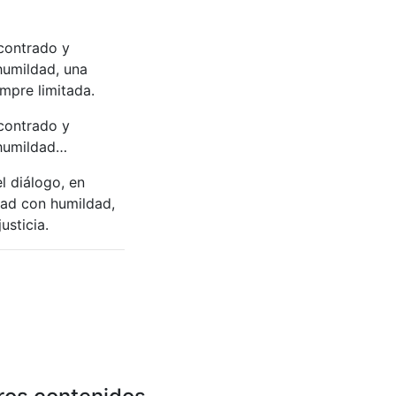
contrado y
humildad, una
empre limitada.
contrado y
 humildad…
l diálogo, en
dad con humildad,
usticia.