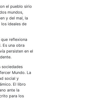
n el pueblo sirio
e dos mundos,
en y del mal, la
e los ideales de
 que reflexiona
d. Es una obra
vía persisten en el
adente.
as sociedades
 Tercer Mundo. La
ad social y
ámico. El libro
ano ante la
rito para los