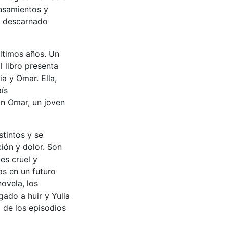
ensamientos y
ás descarnado
últimos años. Un
l libro presenta
ia y Omar. Ella,
ís
on Omar, un joven
tintos y se
ión y dolor. Son
es cruel y
as en un futuro
ovela, los
gado a huir y Yulia
de los episodios