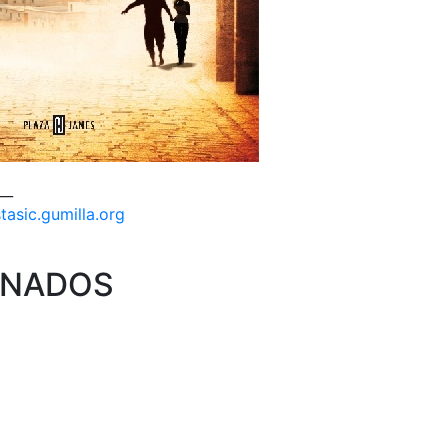
__
stasic.gumilla.org
ONADOS