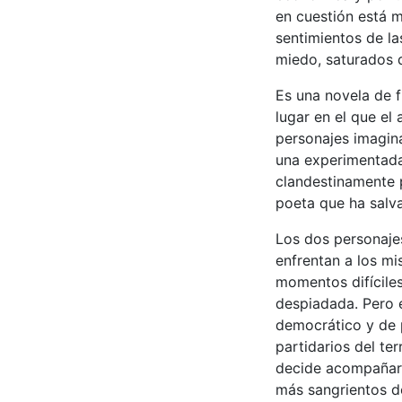
en cuestión está m
sentimientos de la
miedo, saturados 
Es una novela de f
lugar en el que el
personajes imagina
una experimentada 
clandestinamente p
poeta que ha salv
Los dos personaje
enfrentan a los mi
momentos difíciles
despiadada. Pero 
democrático y de p
partidarios del te
decide acompañarl
más sangrientos de 