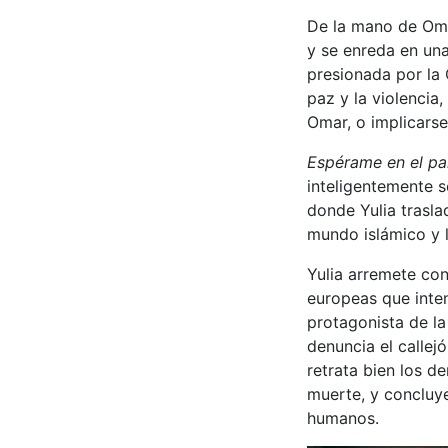
De la mano de Omar
y se enreda en una
presionada por la C
paz y la violencia,
Omar, o implicarse 
Espérame en el pa
inteligentemente s
donde Yulia traslad
mundo islámico y l
Yulia arremete con
europeas que inte
protagonista de la 
denuncia el callejó
retrata bien los d
muerte, y concluye
humanos.