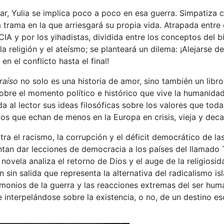
, Yulia se implica poco a poco en esa guerra. Simpatiza co
 trama en la que arriesgará su propia vida. Atrapada entr
IA y por los yihadistas, dividida entre los conceptos del bi
 la religión y el ateísmo; se planteará un dilema: ¡Alejarse d
en el conflicto hasta el final!
raíso
no solo es una historia de amor, sino también un libro
obre el momento político e histórico que vive la humanida
a al lector sus ideas filosóficas sobre los valores que toda
os que echan de menos en la Europa en crisis, vieja y dec
tra el racismo, la corrupción y el déficit democrático de l
ntan dar lecciones de democracia a los países del llamado
novela analiza el retorno de Dios y el auge de la religiosid
n sin salida que representa la alternativa del radicalismo isl
emonios de la guerra y las reacciones extremas del ser hum
 interpelándose sobre la existencia, o no, de un destino esc