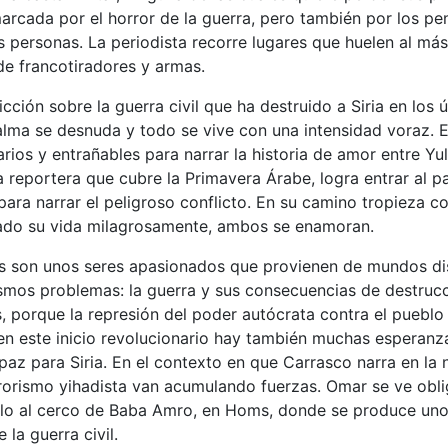
arcada por el horror de la guerra, pero también por los p
s personas. La periodista recorre lugares que huelen al m
de francotiradores y armas.
icción sobre la guerra civil que ha destruido a Siria en los 
 alma se desnuda y todo se vive con una intensidad voraz. E
rios y entrañables para narrar la historia de amor entre Yul
reportera que cubre la Primavera Árabe, logra entrar al pa
ara narrar el peligroso conflicto. En su camino tropieza c
ado su vida milagrosamente, ambos se enamoran.
s son unos seres apasionados que provienen de mundos dis
smos problemas: la guerra y sus consecuencias de destrucc
, porque la represión del poder autócrata contra el pueblo 
en este inicio revolucionario hay también muchas esperanz
az para Siria. En el contexto en que Carrasco narra en la n
rrorismo yihadista van acumulando fuerzas. Omar se ve obli
o al cerco de Baba Amro, en Homs, donde se produce uno 
la guerra civil.