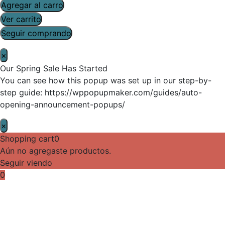
Agregar al carro
Ver carrito
Seguir comprando
×
Our Spring Sale Has Started
You can see how this popup was set up in our step-by-
step guide: https://wppopupmaker.com/guides/auto-
opening-announcement-popups/
×
Shopping cart
0
Aún no agregaste productos.
Seguir viendo
0