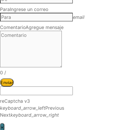
Para
Ingrese un correo
email
Comentario
Agregue mensaje
0
/
Enviar
reCaptcha v3
keyboard_arrow_left
Previous
Next
keyboard_arrow_right
×