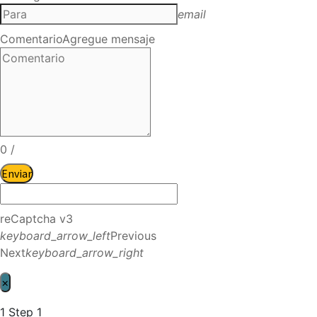
email
Comentario
Agregue mensaje
0
/
Enviar
reCaptcha v3
keyboard_arrow_left
Previous
Next
keyboard_arrow_right
×
1
Step 1