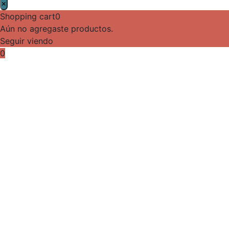
×
Shopping cart
0
Aún no agregaste productos.
Seguir viendo
0