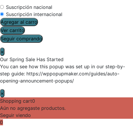
Suscripción nacional
Suscripción internacional
Agregar al carro
Ver carrito
Seguir comprando
×
Our Spring Sale Has Started
You can see how this popup was set up in our step-by-
step guide: https://wppopupmaker.com/guides/auto-
opening-announcement-popups/
×
Shopping cart
0
Aún no agregaste productos.
Seguir viendo
0