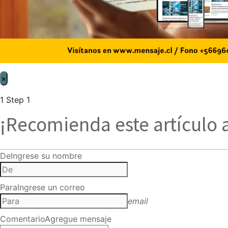
×
1
Step 1
¡Recomienda este artículo 
De
Ingrese su nombre
Para
Ingrese un correo
email
Comentario
Agregue mensaje