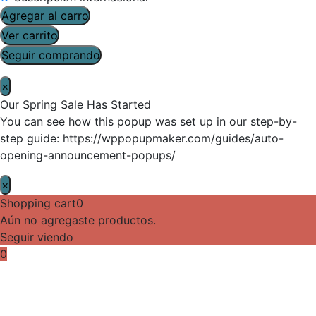
Agregar al carro
Ver carrito
Seguir comprando
×
Our Spring Sale Has Started
You can see how this popup was set up in our step-by-
step guide: https://wppopupmaker.com/guides/auto-
opening-announcement-popups/
×
Shopping cart
0
Aún no agregaste productos.
Seguir viendo
0