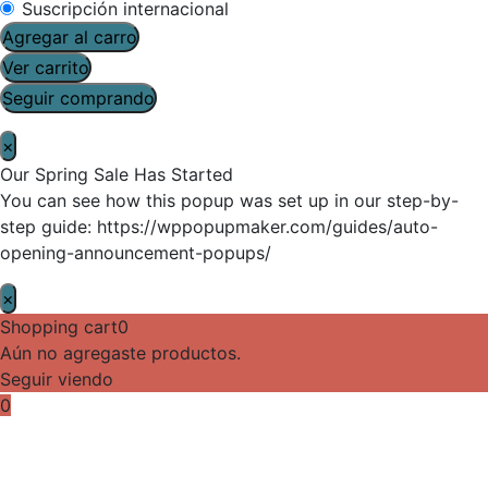
Suscripción internacional
Agregar al carro
Ver carrito
Seguir comprando
×
Our Spring Sale Has Started
You can see how this popup was set up in our step-by-
step guide: https://wppopupmaker.com/guides/auto-
opening-announcement-popups/
×
Shopping cart
0
Aún no agregaste productos.
Seguir viendo
0