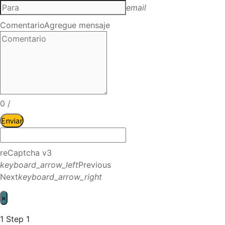
email
Comentario
Agregue mensaje
0
/
Enviar
reCaptcha v3
keyboard_arrow_left
Previous
Next
keyboard_arrow_right
×
1
Step 1