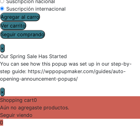
Suscripción nacional
Suscripción internacional
Agregar al carro
Ver carrito
Seguir comprando
×
Our Spring Sale Has Started
You can see how this popup was set up in our step-by-
step guide: https://wppopupmaker.com/guides/auto-
opening-announcement-popups/
×
Shopping cart
0
Aún no agregaste productos.
Seguir viendo
0