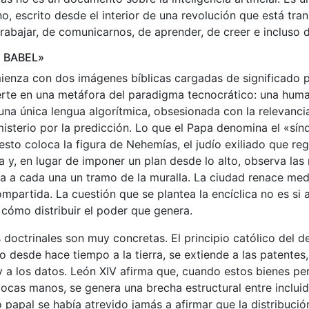
o, escrito desde el interior de una revolución que está tr
rabajar, de comunicarnos, de aprender, de creer e incluso d
 BABEL»
enza con dos imágenes bíblicas cargadas de significado po
erte en una metáfora del paradigma tecnocrático: una hum
na única lengua algorítmica, obsesionada con la relevanci
 misterio por la predicción. Lo que el Papa denomina el «sí
sto coloca la figura de Nehemías, el judío exiliado que re
a y, en lugar de imponer un plan desde lo alto, observa las
fía a cada una un tramo de la muralla. La ciudad renace med
mpartida. La cuestión que se plantea la encíclica no es si 
o cómo distribuir el poder que genera.
doctrinales son muy concretas. El principio católico del de
o desde hace tiempo a la tierra, se extiende a las patentes,
 y a los datos. León XIV afirma que, cuando estos bienes p
cas manos, se genera una brecha estructural entre incluid
apal se había atrevido jamás a afirmar que la distribució