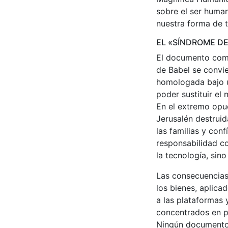
sobre el ser human
nuestra forma de t
EL «SÍNDROME DE
El documento comi
de Babel se convi
homologada bajo u
poder sustituir el
En el extremo opue
Jerusalén destruid
las familias y con
responsabilidad co
la tecnología, sin
Las consecuencias 
los bienes, aplicad
a las plataformas
concentrados en po
Ningún documento p