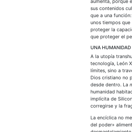
aumenta, porque el
sus contenidos cu
que a una función:
unos tiempos que 
proteger la capac
que proteger el pe
UNA HUMANIDAD 
A la utopía transh
tecnología, León X
límites, sino a tr
Dios cristiano no 
desde dentro. La
humanidad habitada
implícita de Silic
corregirse y la fr
La encíclica no me
del poder» aliment
desmantelamiento d