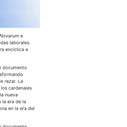
 Novarum
e
adas laborales.
a encíclica e
 un documento
ansformando
e rezar. La
 los cardenales
 la nueva
 la era de la
na en la era del
 un documento