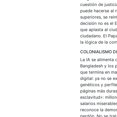
cuestión de justic
puede hacerse al n
superiores, se rei
decisión no es el 
que aplasta al ciu
ciudadano. El Papa 
la lógica de la co
COLONIALISMO DI
La IA se alimenta d
Bangladesh y los 
que termina en ma
digital: ya no se 
genéticos y perfil
páginas más duras
esclavitud»: millo
salarios miserable
reconoce la demora
perdón. No se trat