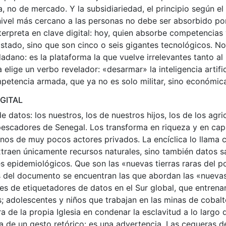
ia, no de mercado. Y la subsidiariedad, el principio según el
ivel más cercano a las personas no debe ser absorbido por
nterpreta en clave digital: hoy, quien absorbe competencias
Estado, sino que son cinco o seis gigantes tecnológicos. No
dadano: es la plataforma la que vuelve irrelevantes tanto a
elige un verbo revelador: «desarmar» la inteligencia artific
mpetencia armada, que ya no es solo militar, sino económica
GITAL
e datos: los nuestros, los de nuestros hijos, los de los agri
pescadores de Senegal. Los transforma en riqueza y en cap
nos de muy pocos actores privados. La encíclica lo llama 
extraen únicamente recursos naturales, sino también datos s
es epidemiológicos. Que son las «nuevas tierras raras del po
 del documento se encuentran las que abordan las «nueva
nes de etiquetadores de datos en el Sur global, que entren
s; adolescentes y niños que trabajan en las minas de cobalto
 de la propia Iglesia en condenar la esclavitud a lo largo d
a de un gesto retórico: es una advertencia. Las cegueras 