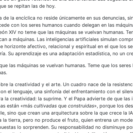
que se repitan las de hoy.
a de la encíclica no reside únicamente en sus denuncias, si
cede con los seres humanos cuando delegan en las máquin
León XIV no teme que las máquinas se vuelvan humanas. Te
n a máquinas. Las inteligencias artificiales simulan compr
e horizonte afectivo, relacional y espiritual en el que los 
ría. Su aprendizaje es una adaptación estadística, no un cre
que las máquinas se vuelvan humanas. Teme que los seres
as.
bre la creatividad y el arte. Un cuadro nace de la resistenc
on el lenguaje, una sinfonía del enfrentamiento con el silenc
ra la creatividad: la suprime. Y el Papa advierte de que las 
rnas están «más
cultivadas
que
construidas
», porque los des
le, sino que crean una arquitectura sobre la que crece la IA
la tierra, pero no produce el fruto, quien entrena un model
uestas lo sorprenden. Su responsabilidad no disminuye por e