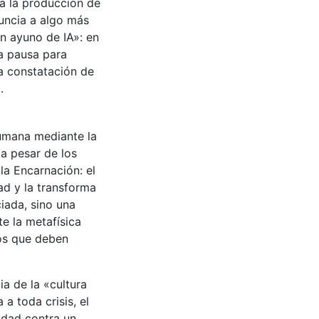
ía la producción de
uncia a algo más
n ayuno de IA»: en
a pausa para
a constatación de
.
humana mediante la
 a pesar de los
la Encarnación: el
ad y la transforma
iada, sino una
e la metafísica
tos que deben
a de la «cultura
a toda crisis, el
idad contra un