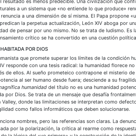
 resultado es menos predecible. Una civilización que conf
lturales a un sistema que «no entiende lo que produce» ren
 renuncia a una dimensión de sí misma. El Papa propone «u
predican la perpetua actualización, León XIV aboga por un
idad de pensar por uno mismo. No se trata de ludismo. Es l
nsamiento crítico se ha convertido en una cuestión política
HABITADA POR DIOS
umanista que promete superar los límites de la condición 
IV responde con una tesis radical: la humanidad florece no
avés de ellos. Al sueño prometeico contrapone el misterio de 
potencia al ser humano desde fuera; desciende a su fragilid
magnífica humanidad
del título no es una humanidad potenc
 por Dios. Se trata de un mensaje que desafía frontalment
on Valley, donde las limitaciones se interpretan como defec
agilidad como fallos informáticos que deben solucionarse.
nciona nombres, pero las referencias son claras. La denunci
ada por la polarización, la crítica al rearme como respuesta 
e la lógica del «yo primero» y la construcción de la ident