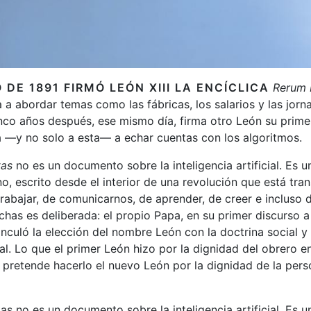
 DE 1891 FIRMÓ LEÓN XIII LA ENCÍCLICA
Rerum
a a abordar temas como las fábricas, los salarios y las jorn
inco años después, ese mismo día, firma otro León su primer
ia —y no solo a esta— a echar cuentas con los algoritmos.
tas
no es un documento sobre la inteligencia artificial. Es
o, escrito desde el interior de una revolución que está tr
rabajar, de comunicarnos, de aprender, de creer e incluso d
chas es deliberada: el propio Papa, en su primer discurso a
vinculó la elección del nombre León con la doctrina social y
al. Lo que el primer León hizo por la dignidad del obrero en
pretende hacerlo el nuevo León por la dignidad de la perso
s no es un documento sobre la inteligencia artificial. Es