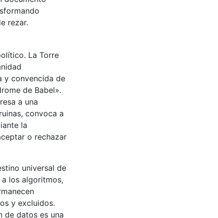
ansformando
e rezar.
lítico. La Torre
anidad
a y convencida de
ndrome de Babel».
gresa a una
 ruinas, convoca a
iante la
aceptar o rechazar
stino universal de
 a los algoritmos,
ermanecen
os y excluidos.
n de datos es una