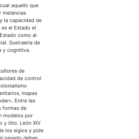
 cual aquello que
 instancias
 y la capacidad de
 es el Estado el
l Estado como al
ial. Sustraerla de
 y cognitiva.
cultores de
acidad de control
colonialismo
anitarios, mapas
der». Entre las
s formas de
an modelos por
 y litio. León XIV
e los siglos y pide
del pasado deben