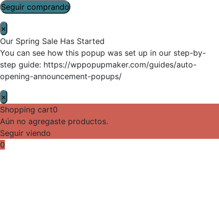
Seguir comprando
×
Our Spring Sale Has Started
You can see how this popup was set up in our step-by-
step guide: https://wppopupmaker.com/guides/auto-
opening-announcement-popups/
×
Shopping cart
0
Aún no agregaste productos.
Seguir viendo
0