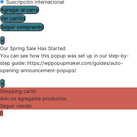
Suscripción internacional
Agregar al carro
Ver carrito
Seguir comprando
×
Our Spring Sale Has Started
You can see how this popup was set up in our step-by-
step guide: https://wppopupmaker.com/guides/auto-
opening-announcement-popups/
×
Shopping cart
0
Aún no agregaste productos.
Seguir viendo
0