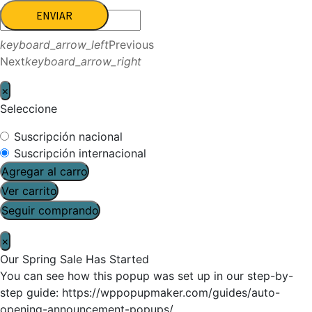
ENVIAR
keyboard_arrow_left
Previous
Next
keyboard_arrow_right
×
Seleccione
Suscripción nacional
Suscripción internacional
Agregar al carro
Ver carrito
Seguir comprando
×
Our Spring Sale Has Started
You can see how this popup was set up in our step-by-
step guide: https://wppopupmaker.com/guides/auto-
opening-announcement-popups/