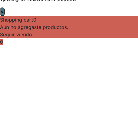
×
Shopping cart
0
Aún no agregaste productos.
Seguir viendo
0