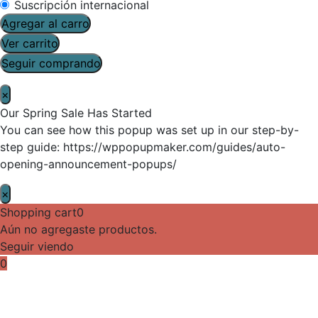
Suscripción internacional
Agregar al carro
Ver carrito
Seguir comprando
×
Our Spring Sale Has Started
You can see how this popup was set up in our step-by-
step guide: https://wppopupmaker.com/guides/auto-
opening-announcement-popups/
×
Shopping cart
0
Aún no agregaste productos.
Seguir viendo
0