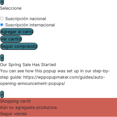
×
Seleccione
Suscripción nacional
Suscripción internacional
Agregar al carro
Ver carrito
Seguir comprando
×
Our Spring Sale Has Started
You can see how this popup was set up in our step-by-
step guide: https://wppopupmaker.com/guides/auto-
opening-announcement-popups/
×
Shopping cart
0
Aún no agregaste productos.
Seguir viendo